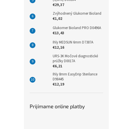
€29,37
Zvýhodnený Glukomer Bioland
€1,02
Glukomer Bioland PRO D0496A
€13,43
Ihly MEDSUN 6mm D7387A
€12,16
URS-3K Močové diagnostické
prúžky D0017A
€6,21
Ihly 8mm EasyDrip Sterilance
D98445
€12,19
Prijímame online platby