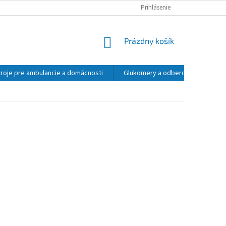
MOJA OBJEDNÁVKA
Prihlásenie
NÁKUPNÝ
Prázdny košík
KOŠÍK
troje pre ambulancie a domácnosti
Glukomery a odberove pera