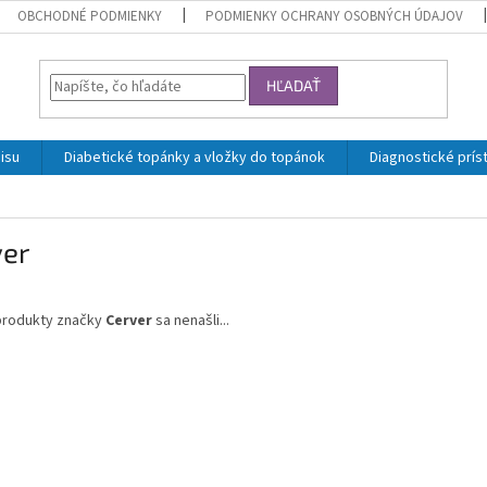
OBCHODNÉ PODMIENKY
PODMIENKY OCHRANY OSOBNÝCH ÚDAJOV
HĽADAŤ
isu
Diabetické topánky a vložky do topánok
Diagnostické prís
ver
produkty značky
Cerver
sa nenašli...