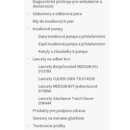
Diagnostické prístroje pre ambulancie a
domácnosti
Glukomery a odberove pera
Ihly do inzulínových pier
Inzulínové pumpy
Dana inzulínová pumpa a príslušenstvo
Equil inzulínová pumpa a príslušenstvo
Kanyly a Zásobníky k pumpe
Lancety na odber krvi
Lancety Bezpčnostné MEDSUN XY1
D7378A
Lancety CLEVER CHEK TD D74239
Lancety MEDSUN BYY jednorázové
D7386A
Lancety Sterilance Twist Clever
D98444
Produkty pre podporu zdravia
Senzory na meranie glykémie
Testovacie prúžky