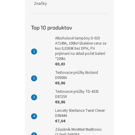
Značky
Top 10 produktov
Alkoholové tampóny D-010
A7149A, 100ks=1balenie cena za
kus 0,0263€ bez DPH, Pri
prijímaní na sklad počet balení
*100ks
€0,03
Testovacie prúžky Bioland
D0500A
€8,86
Testovacie prúžky TD-4335
D87159
€8,86
Lancety Sterilance Twist Clever
D98444
€7,04
Zásobník MiniMed Medtronic
(3,0ml) D69284