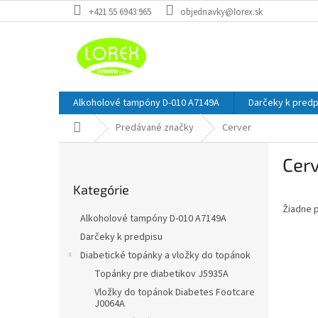
Prejsť
+421 55 6943 965
objednavky@lorex.sk
na
obsah
Alkoholové tampóny D-010 A7149A
Darčeky k predp
Domov
Predávané značky
Cerver
B
Cer
o
Preskočiť
č
Kategórie
kategórie
n
Žiadne 
ý
Alkoholové tampóny D-010 A7149A
p
Darčeky k predpisu
a
Diabetické topánky a vložky do topánok
n
e
Topánky pre diabetikov J5935A
l
Vložky do topánok Diabetes Footcare
J0064A