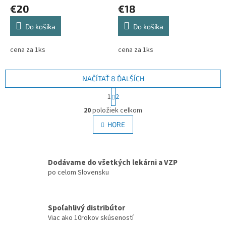
€20
€18
Do košíka
Do košíka
cena za 1ks
cena za 1ks
NAČÍTAŤ 8 ĎALŠÍCH
S
1
2
t
O
r
20
položiek celkom
v
á
l
HORE
n
á
k
d
o
v
a
a
Dodávame do všetkých lekárni a VZP
c
n
i
po celom Slovensku
i
e
e
p
r
Spoľahlivý distribútor
v
Viac ako 10rokov skúseností
k