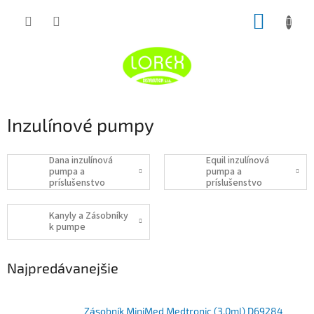
Prejsť
NÁKUP
na
obsah
KOŠÍK
Inzulínové pumpy
Dana inzulínová
Equil inzulínová
pumpa a
pumpa a
príslušenstvo
príslušenstvo
Kanyly a Zásobníky
k pumpe
Najpredávanejšie
Zásobník MiniMed Medtronic (3,0ml) D69284