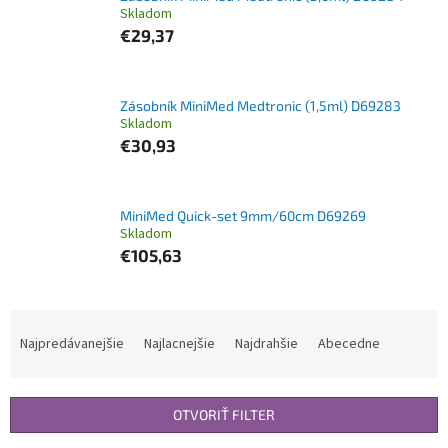
Skladom
€29,37
Zásobník MiniMed Medtronic (1,5ml) D69283
Skladom
€30,93
MiniMed Quick-set 9mm/60cm D69269
Skladom
€105,63
R
a
Najpredávanejšie
Najlacnejšie
Najdrahšie
Abecedne
d
e
n
OTVORIŤ FILTER
i