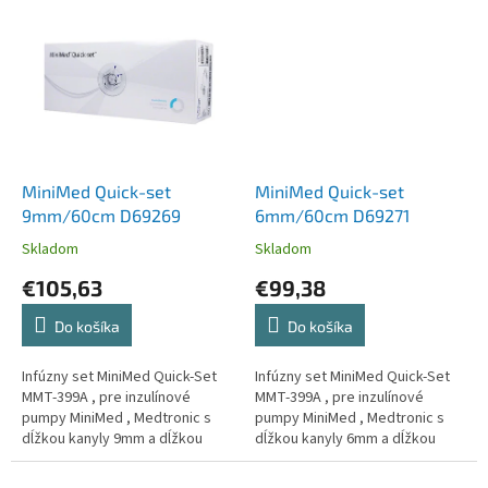
inzulínu a bezpečnú dodávku s...
inzulínu a bezpečnú dodávku s...
MiniMed Quick-set
MiniMed Quick-set
9mm/60cm D69269
6mm/60cm D69271
Skladom
Skladom
€105,63
€99,38
Do košíka
Do košíka
Infúzny set MiniMed Quick-Set
Infúzny set MiniMed Quick-Set
MMT-399A , pre inzulínové
MMT-399A , pre inzulínové
pumpy MiniMed , Medtronic s
pumpy MiniMed , Medtronic s
dĺžkou kanyly 9mm a dĺžkou
dĺžkou kanyly 6mm a dĺžkou
hadičky 60cm.
hadičky 60cm.