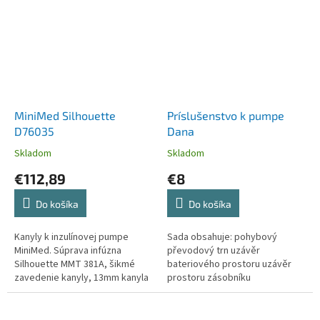
MiniMed Silhouette
Príslušenstvo k pumpe
D76035
Dana
Skladom
Skladom
€112,89
€8
Do košíka
Do košíka
Kanyly k inzulínovej pumpe
Sada obsahuje: pohybový
MiniMed. Súprava infúzna
převodový trn uzávěr
Silhouette MMT 381A, šikmé
bateriového prostoru uzávěr
zavedenie kanyly, 13mm kanyla
prostoru zásobníku
a 60cm dlhá hadička.