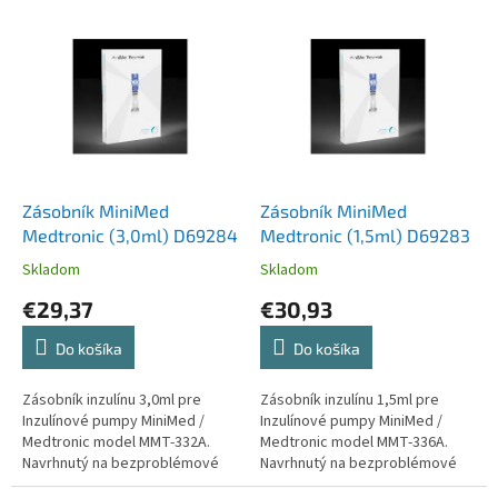
e
V
p
ý
r
p
o
i
d
s
u
p
k
r
t
o
o
d
Zásobník MiniMed
Zásobník MiniMed
v
u
Medtronic (3,0ml) D69284
Medtronic (1,5ml) D69283
k
Skladom
Skladom
t
€29,37
€30,93
o
v
Do košíka
Do košíka
Zásobník inzulínu 3,0ml pre
Zásobník inzulínu 1,5ml pre
Inzulínové pumpy MiniMed /
Inzulínové pumpy MiniMed /
Medtronic model MMT-332A.
Medtronic model MMT-336A.
Navrhnutý na bezproblémové
Navrhnutý na bezproblémové
napĺňanie, kontrolu hladiny
napĺňanie, kontrolu hladiny