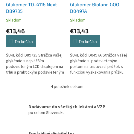
Glukomer TD-4116 Next
Glukomer Bioland GOO
D89735
D0497A
Skladom
Skladom
€13,46
€13,43
Do košíka
Do košíka
ŠUKL kód: D89735 Strážca vašej
ŠUKL kód: D0497A Strážca vašej
glykémie s najväčším
glykémie s podsvieteným
podsvieteným LCD displejom na
portom na testovací prúžok s
trhu a praktickým podsvieteným
funkciou vyskakovania prúžku.
portom na testovací prúžok.
Dobre čitateľný. Zodpovedný
Dobre čitateľný. Zodpovedný...
svojou presnosťou....
4
položiek celkom
O
v
l
á
Dodávame do všetkých lekárni a VZP
d
po celom Slovensku
a
c
i
Spoľahlivý distribútor