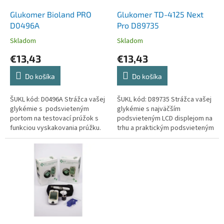
o
o
d
Glukomer Bioland PRO
Glukomer TD-4125 Next
v
u
D0496A
Pro D89735
k
Skladom
Skladom
t
€13,43
€13,43
o
v
Do košíka
Do košíka
ŠUKL kód: D0496A Strážca vašej
ŠUKL kód: D89735 Strážca vašej
glykémie s podsvieteným
glykémie s najväčším
portom na testovací prúžok s
podsvieteným LCD displejom na
funkciou vyskakovania prúžku.
trhu a praktickým podsvieteným
Bluetooth pripojenie k mobilnej
portom na testovací prúžok.
aplikácii MedM Health...
Dobre čitateľný. Zodpovedný...