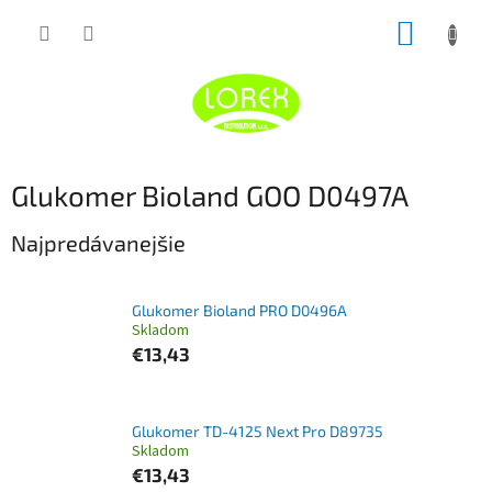
Prejsť
NÁKUP
na
obsah
KOŠÍK
Glukomer Bioland GOO D0497A
Najpredávanejšie
Glukomer Bioland PRO D0496A
Skladom
€13,43
Glukomer TD-4125 Next Pro D89735
Skladom
€13,43