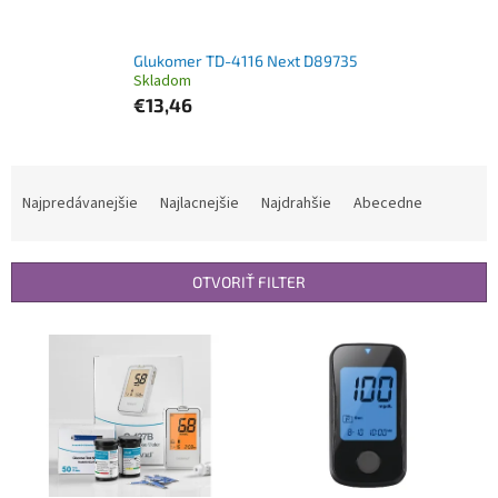
Glukomer TD-4116 Next D89735
Skladom
€13,46
R
a
Najpredávanejšie
Najlacnejšie
Najdrahšie
Abecedne
d
e
n
OTVORIŤ FILTER
i
e
V
p
ý
r
p
o
i
d
s
u
p
k
r
t