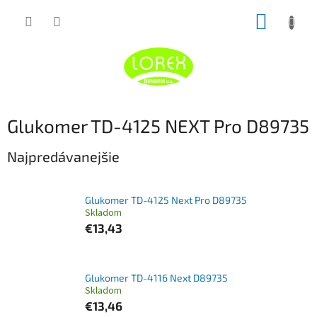
Prejsť
NÁKUP
na
obsah
KOŠÍK
Glukomer TD-4125 NEXT Pro D89735
Najpredávanejšie
Glukomer TD-4125 Next Pro D89735
Skladom
€13,43
Glukomer TD-4116 Next D89735
Skladom
€13,46