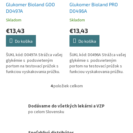
Glukomer Bioland GOO
Glukomer Bioland PRO
D0497A
D0496A
Skladom
Skladom
€13,43
€13,43
Do košíka
Do košíka
ŠUKL kód: D0497A Strážca vašej
ŠUKL kód: D0496A Strážca vašej
glykémie s podsvieteným
glykémie s podsvieteným
portom na testovací prúžok s
portom na testovací prúžok s
funkciou vyskakovania prúžku.
funkciou vyskakovania prúžku.
Dobre čitateľný. Zodpovedný
Bluetooth pripojenie k mobilnej
svojou presnosťou....
aplikácii MedM Health...
4
položiek celkom
O
v
l
á
Dodávame do všetkých lekárni a VZP
d
po celom Slovensku
a
c
i
Spoľahlivý distribútor