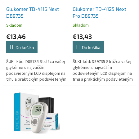
o
o
d
Glukomer TD-4116 Next
Glukomer TD-4125 Next
v
u
D89735
Pro D89735
k
Skladom
Skladom
t
€13,46
€13,43
o
v
Do košíka
Do košíka
ŠUKL kód: D89735 Strážca vašej
ŠUKL kód: D89735 Strážca vašej
glykémie s najväčším
glykémie s najväčším
podsvieteným LCD displejom na
podsvieteným LCD displejom na
trhu a praktickým podsvieteným
trhu a praktickým podsvieteným
portom na testovací prúžok.
portom na testovací prúžok.
Dobre čitateľný. Zodpovedný...
Dobre čitateľný. Zodpovedný...