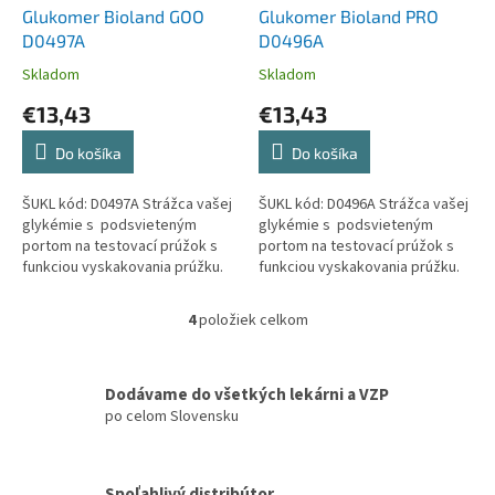
Glukomer Bioland GOO
Glukomer Bioland PRO
D0497A
D0496A
Skladom
Skladom
€13,43
€13,43
Do košíka
Do košíka
ŠUKL kód: D0497A Strážca vašej
ŠUKL kód: D0496A Strážca vašej
glykémie s podsvieteným
glykémie s podsvieteným
portom na testovací prúžok s
portom na testovací prúžok s
funkciou vyskakovania prúžku.
funkciou vyskakovania prúžku.
Dobre čitateľný. Zodpovedný
Bluetooth pripojenie k mobilnej
svojou presnosťou....
aplikácii MedM Health...
4
položiek celkom
O
v
l
á
Dodávame do všetkých lekárni a VZP
d
po celom Slovensku
a
c
i
Spoľahlivý distribútor