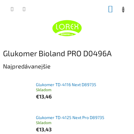
Prejsť
NÁKUP
na
obsah
KOŠÍK
Glukomer Bioland PRO D0496A
Najpredávanejšie
Glukomer TD-4116 Next D89735
Skladom
€13,46
Glukomer TD-4125 Next Pro D89735
Skladom
€13,43