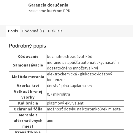
Garancia doručenia
zasielame kurérom DPD
Popis
Podobné (1)
Diskusia
Podrobný popis
Kódovanie
bez nutnosti zadávať kód
meranie sa spúšťa automaticky, nasatím
Samonasávacie
dostatočného množstva krvi
elektrochemická - glukozooxidázový
Metóda merania
biosenzor
Vzorka krvi
čerstvá plná kapilárna krv
Veľkosť krvnej
0,7 mikrolitra
vzorky
Kalibrácia
plazmový ekvivalent
Ochranná fólia
možnosť dotyku na ktoromkoľvek mieste
Meranie z
alternatívnych
áno
miest
Prevádzková