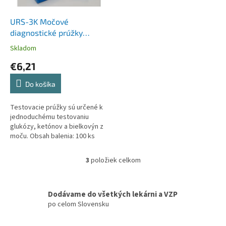
URS-3K Močové
diagnostické prúžky
D0017A
Skladom
€6,21
Do košíka
Testovacie prúžky sú určené k
jednoduchému testovaniu
glukózy, ketónov a bielkovýn z
moču. Obsah balenia: 100 ks
prúžkov v 1 balení. Skladovacie
podmienky:...
3
položiek celkom
O
v
l
á
Dodávame do všetkých lekárni a VZP
d
po celom Slovensku
a
c