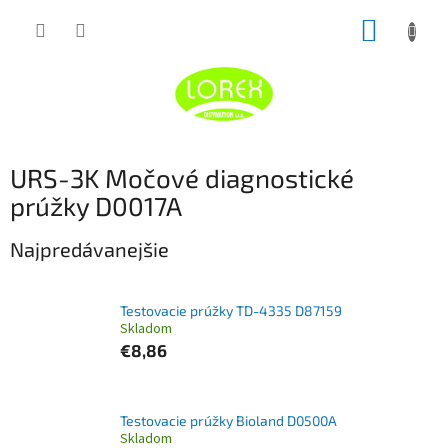
Prejsť
NÁKUP
na
obsah
KOŠÍK
URS-3K Močové diagnostické
prúžky D0017A
Najpredávanejšie
Testovacie prúžky TD-4335 D87159
Skladom
€8,86
Testovacie prúžky Bioland D0500A
Skladom