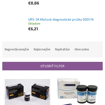
€8,86
URS-3K Močové diagnostické prúžky D0017A
Skladom
€6,21
R
a
Najpredávanejšie
Najlacnejšie
Najdrahšie
Abecedne
d
e
n
OTVORIŤ FILTER
i
e
V
p
ý
r
p
o
i
d
s
u
p