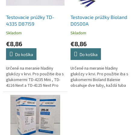
k
r
t
o
o
d
Testovacie prúžky TD-
Testovacie prúžky Bioland
v
u
4335 D87159
D0500A
k
Skladom
Skladom
t
€8,86
€8,86
o
v
Do košíka
Do košíka
Určené na meranie hladiny
Určené na meranie hladiny
glukózy v krvi. Pro použitie iba s
glukózy v krvi. Pro použitie iba s
glukomermi TD-4235 Mini , TD-
glukomermi Bioland Balenie
4116 Next a TD-4125 Next Pro
obsahuje dve tuby, každá tuba
Balenie obsahuje 50 ks
obsahuje 25 ks testovacích
testovacích prúžkov.
prúžkov.