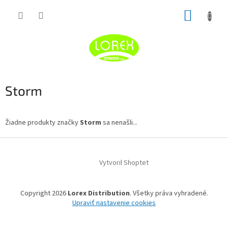
Prejsť
NÁKUP
na
obsah
KOŠÍK
Storm
Žiadne produkty značky
Storm
sa nenašli...
Z
á
Vytvoril Shoptet
p
ä
t
Copyright 2026
Lorex Distribution
. Všetky práva vyhradené.
i
Upraviť nastavenie cookies
e