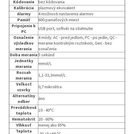
Kódovanie
bez kódovania
Kalibrácia
plazmový ekvivalent
Alarmy
4 možnosti nastavenia alarmov
Pamäť
600 pamäťových miest
Pripojenie k
USB port, softvér na stiahnutie
PC
Označenie
4 módy: AC - pred jedlom, PC - po jedle, QC -
výsledkov
meranie kontrolným roztokom, Gen - bez
merania
označenia
Doba merania
5 sekúnd
Jednotky
mmol/L
merania
Rozsah
1,1-33,3mmol/L
merania
Veľkosť
0,7 mikrolitra
vzorky
Alternatíny
áno
odber
Prevádzková
10 - 40°C
teplota
Hematokrit
20 - 60%
Vlhkosť
menej ako 85%
Teplota