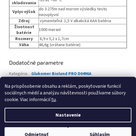
-20 až +60 °C
skladovania
do 3.275m nad morom výsledky testu
Vplyv výšok
neovplyvní
Zdroj
vymeniteľná 1,5 V alkalická AAA batéria
Životnosť
1000 meraní
batérie
Rozmery
8,9 x 5,2 x 1,7cm
Váha
46,6g (vrátane batérie)
Dodatočné parametre
Kategória
:
Glukomer Bioland PRO D0496A
Hmotnosť
:
0.2 kg
Na prispôsobenie obsahu a reklám, poskytovanie funkcií
sociálnych médií a analýzu návštevnosti používame súbory
Z
cookie. Viac informácií
tu
.
á
Vytvoril Shoptet
p
Nastavenie
ä
t
Copyright 2026
Lorex Distribution
. Všetky práva vyhradené.
i
Odmietnuť
Súhlasím
Upraviť nastavenie cookies