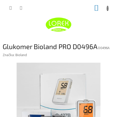
Prejsť
NÁKUP
na
obsah
KOŠÍK
Glukomer Bioland PRO D0496A
D0496A
Značka:
Bioland