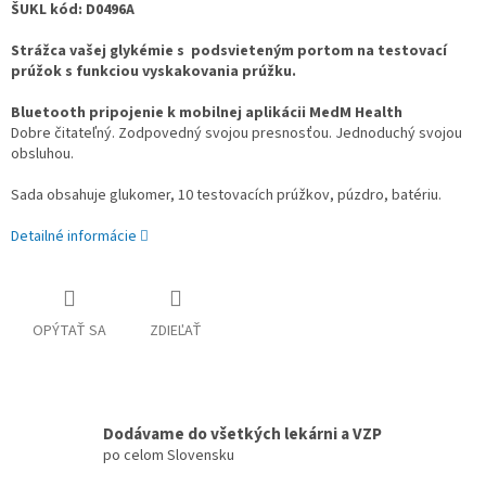
ŠUKL kód: D0496A
Strážca vašej glykémie s podsvieteným portom na testovací
prúžok s funkciou vyskakovania prúžku.
Bluetooth pripojenie k mobilnej aplikácii MedM Health
Dobre čitateľný. Zodpovedný svojou presnosťou. Jednoduchý svojou
obsluhou.
Sada obsahuje glukomer, 10 testovacích prúžkov, púzdro, batériu.
Detailné informácie
OPÝTAŤ SA
ZDIEĽAŤ
Dodávame do všetkých lekárni a VZP
po celom Slovensku