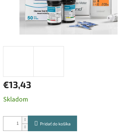
€13,43
Jednotková
Skladom
cena:
Pridať do košíka