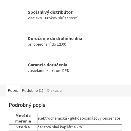
Spoľahlivý distribútor
Viac ako 10rokov skúseností
Doručenie do druhého dňa
pri objednaní do 12:00
Garancia doručenia
zasielame kurérom DPD
Popis
Podobné (1)
Diskusia
Podrobný popis
Metóda
elektrochemická - glukózooxidázový biosenzor
merania
Vzorka
čerstvá plná kapilárna krv