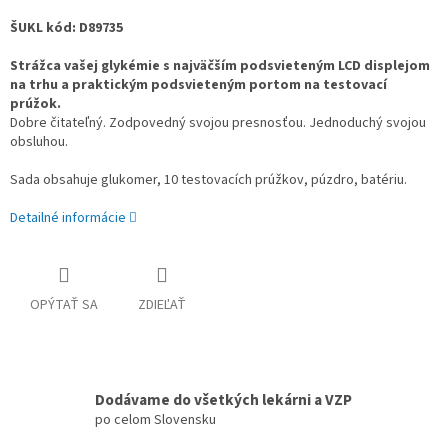
ŠUKL kód: D89735
Strážca vašej glykémie s najväčším podsvieteným LCD displejom
na trhu a praktickým podsvieteným portom na testovací
prúžok.
Dobre čitateľný. Zodpovedný svojou presnosťou. Jednoduchý svojou
obsluhou.
Sada obsahuje glukomer, 10 testovacích prúžkov, púzdro, batériu.
Detailné informácie
OPÝTAŤ SA
ZDIEĽAŤ
Dodávame do všetkých lekárni a VZP
po celom Slovensku