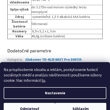
-20 až +60 °C
skladovania
do 3.275m nad morom výsledky testu
Vplyv výšok
neovplyvní
Zdroj
vymeniteľná 1,5 V alkalická AAA batéria
Životnosť
500 meraní
batérie
Rozmery
8,9 x 5,2 x 1,7cm
Váha
46,6g (vrátane batérie)
Dodatočné parametre
Kategória
:
Glukomer TD-4125 NEXT Pro D89735
Hmotnosť
:
0.3 kg
Na prispôsobenie obsahu a reklám, poskytovanie funkcií
sociálnych médií a analýzu návštevnosti používame súbory
Z
cookie. Viac informácií
tu
.
á
Vytvoril Shoptet
p
Nastavenie
ä
t
Copyright 2026
Lorex Distribution
. Všetky práva vyhradené.
i
Odmietnuť
Súhlasím
Upraviť nastavenie cookies