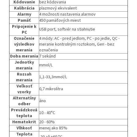
Kódovanie
bez kódovania
Kalibrácia
plazmový ekvivalent
Alarmy
4 možnosti nastavenia alarmov
Pamäť
450 pamäťových miest
Pripojenie k
USB port, softvér na stiahnutie
PC
Označenie
4 módy: AC - pred jedlom, PC - po jedle, QC -
výsledkov
meranie kontrolným roztokom, Gen - bez
merania
označenia
Doba merania
7 sekúnd
Jednotky
mmol/L
merania
Rozsah
1,1-33,3mmol/L
merania
Veľkosť
0,7 mikrolitra
vzorky
Alternatíny
áno
odber
Prevádzková
10 - 40°C
teplota
Hematokrit
20 - 60%
Vlhkosť
menej ako 85%
Teplota