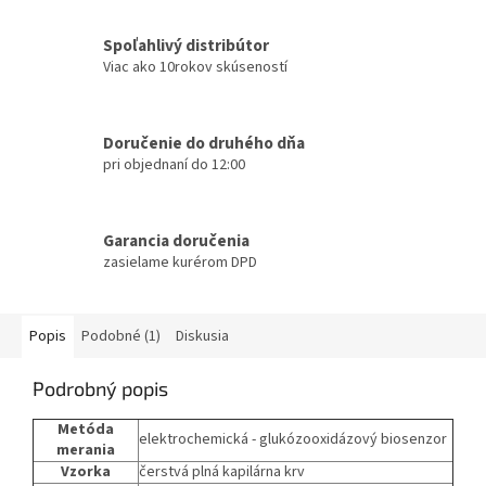
Spoľahlivý distribútor
Viac ako 10rokov skúseností
Doručenie do druhého dňa
pri objednaní do 12:00
Garancia doručenia
zasielame kurérom DPD
Popis
Podobné (1)
Diskusia
Podrobný popis
Metóda
elektrochemická - glukózooxidázový biosenzor
merania
Vzorka
čerstvá plná kapilárna krv