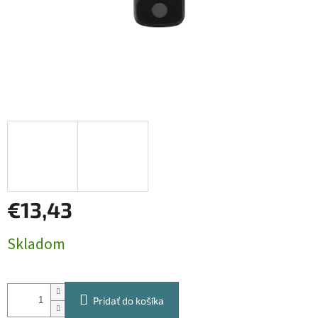
€13,43
Jednotková
Skladom
cena:
Pridať do košíka