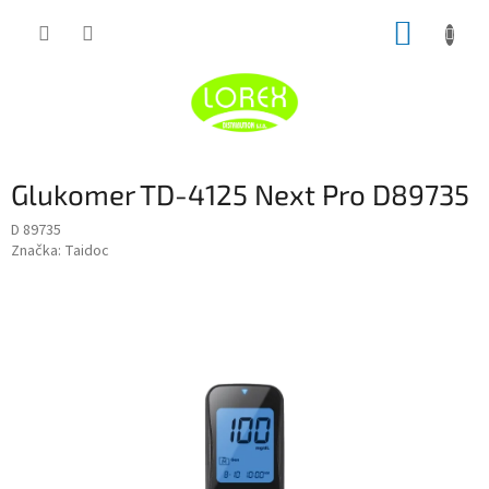
Prejsť
NÁKUP
na
obsah
KOŠÍK
Glukomer TD-4125 Next Pro D89735
D 89735
Značka:
Taidoc