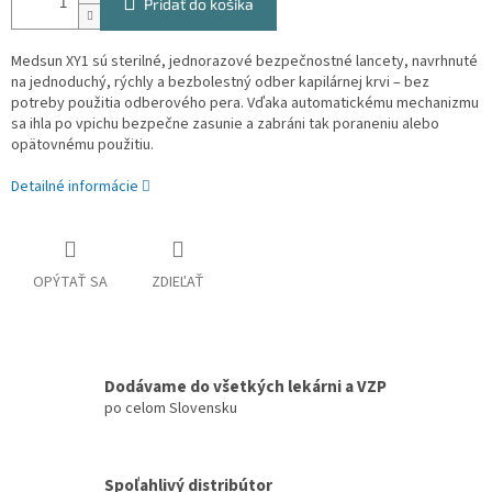
Pridať do košíka
Medsun XY1 sú sterilné, jednorazové bezpečnostné lancety, navrhnuté
na jednoduchý, rýchly a bezbolestný odber kapilárnej krvi – bez
potreby použitia odberového pera. Vďaka automatickému mechanizmu
sa ihla po vpichu bezpečne zasunie a zabráni tak poraneniu alebo
opätovnému použitiu.
Detailné informácie
OPÝTAŤ SA
ZDIEĽAŤ
Dodávame do všetkých lekárni a VZP
po celom Slovensku
Spoľahlivý distribútor