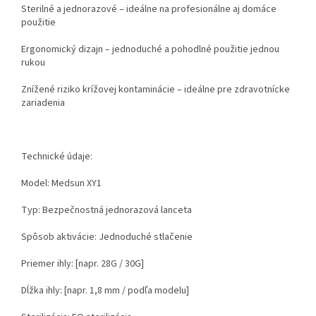
Sterilné a jednorazové – ideálne na profesionálne aj domáce
použitie
Ergonomický dizajn – jednoduché a pohodlné použitie jednou
rukou
Znížené riziko krížovej kontaminácie – ideálne pre zdravotnícke
zariadenia
Technické údaje:
Model: Medsun XY1
Typ: Bezpečnostná jednorazová lanceta
Spôsob aktivácie: Jednoduché stlačenie
Priemer ihly: [napr. 28G / 30G]
Dĺžka ihly: [napr. 1,8 mm / podľa modelu]