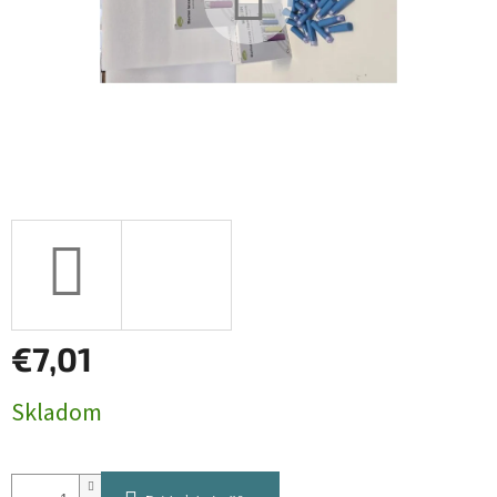
€7,01
Jednotková
Skladom
cena: