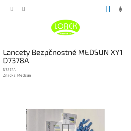
Prejsť
NÁKUP
na
obsah
KOŠÍK
Lancety Bezpčnostné MEDSUN XY1
D7378A
D7378A
Značka:
Medsun