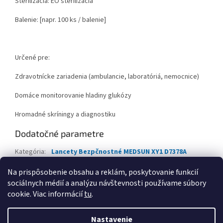
Sterilizácia: EO sterilizácia
Balenie: [napr. 100 ks / balenie]
Určené pre:
Zdravotnícke zariadenia (ambulancie, laboratóriá, nemocnice)
Domáce monitorovanie hladiny glukózy
Hromadné skríningy a diagnostiku
Dodatočné parametre
Kategória
:
Lancety Bezpčnostné MEDSUN XY1 D7378A
Hmotnosť
:
0.2 kg
Na prispôsobenie obsahu a reklám, poskytovanie funkcií
sociálnych médií a analýzu návštevnosti používame súbory
Z
cookie. Viac informácií
tu
.
á
Vytvoril Shoptet
p
Nastavenie