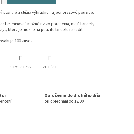
́ sterilné a slúžia výhradne na jednorazové použitie.
osť eliminovať možné riziko poranenia, majú Lancety
t, ktorý je možné na použitú lancetu nasadiť.
bsahuje 100 kusov.
OPÝTAŤ SA
ZDIEĽAŤ
útor
Doručenie do druhého dňa
seností
pri objednaní do 12:00