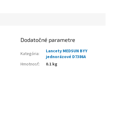
Dodatočné parametre
Lancety MEDSUN BYY
Kategória
:
jednorázové D7386A
Hmotnosť
:
0.1 kg