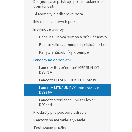
Diagnostické prístroje pre ambulancie a
domácnosti
Glukomery a odberove pera
Ihly do inzulínových pier
Inzulínové pumpy
Dana inzulínová pumpa a príslušenstvo
Equil inzulínová pumpa a príslušenstvo
Kanyly a Zásobníky k pumpe
Lancety na odber krvi
Lancety Bezpčnostné MEDSUN XY1
D7378A
Lancety CLEVER CHEK TD D74239
Lancety MEDSUN BYY jednorázové
D7386A
Lancety Sterilance Twist Clever
D98444
Produkty pre podporu zdravia
Senzory na meranie glykémie
Testovacie prúžky