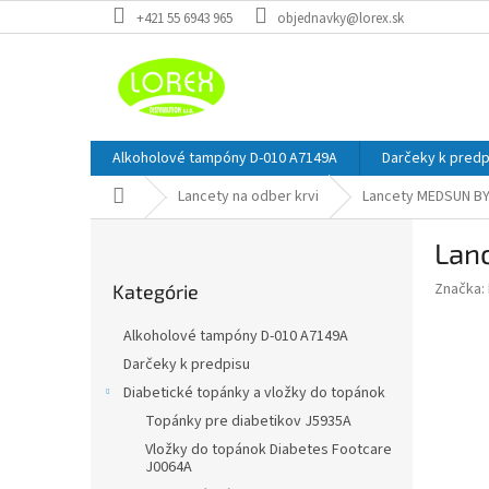
Prejsť
+421 55 6943 965
objednavky@lorex.sk
na
obsah
Alkoholové tampóny D-010 A7149A
Darčeky k predp
Domov
Lancety na odber krvi
Lancety MEDSUN BY
B
Lan
o
Preskočiť
č
Značka:
Kategórie
kategórie
n
ý
Alkoholové tampóny D-010 A7149A
p
Darčeky k predpisu
a
Diabetické topánky a vložky do topánok
n
e
Topánky pre diabetikov J5935A
l
Vložky do topánok Diabetes Footcare
J0064A