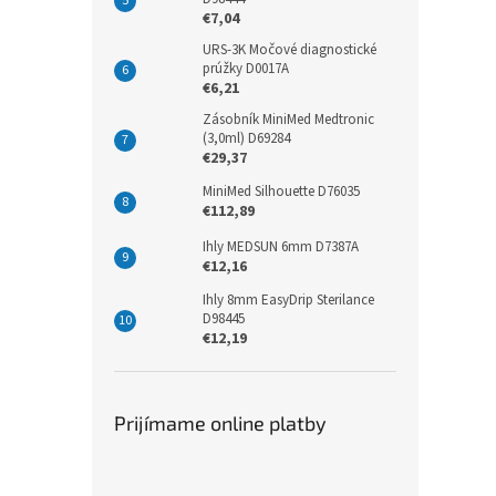
€7,04
URS-3K Močové diagnostické
prúžky D0017A
€6,21
Zásobník MiniMed Medtronic
(3,0ml) D69284
€29,37
MiniMed Silhouette D76035
€112,89
Ihly MEDSUN 6mm D7387A
€12,16
Ihly 8mm EasyDrip Sterilance
D98445
€12,19
Prijímame online platby