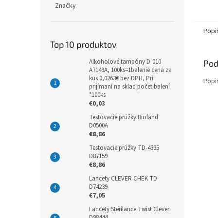
Značky
Popi
Top 10 produktov
Alkoholové tampóny D-010
Pod
A7149A, 100ks=1balenie cena za
kus 0,0263€ bez DPH, Pri
Popi
prijímaní na sklad počet balení
*100ks
€0,03
Testovacie prúžky Bioland
D0500A
€8,86
Testovacie prúžky TD-4335
D87159
€8,86
Lancety CLEVER CHEK TD
D74239
€7,05
Lancety Sterilance Twist Clever
D98444