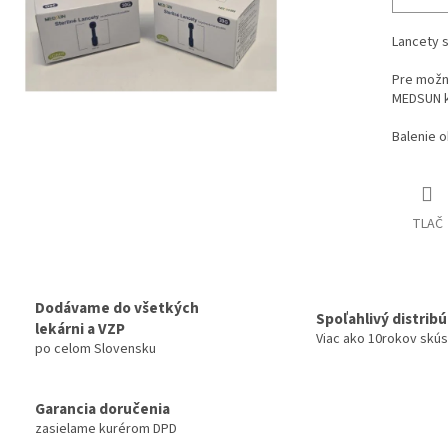
Lancety su
Pre možn
MEDSUN kry
Balenie o
TLAČ
Dodávame do všetkých
Spoľahlivý distrib
lekárni a VZP
Viac ako 10rokov skú
po celom Slovensku
Garancia doručenia
zasielame kurérom DPD