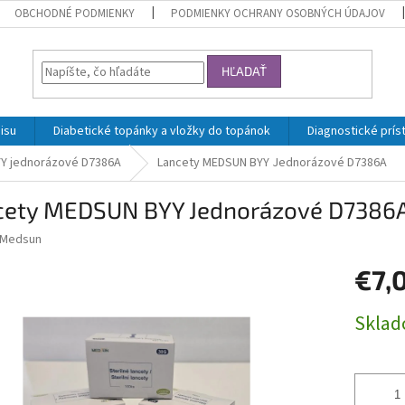
OBCHODNÉ PODMIENKY
PODMIENKY OCHRANY OSOBNÝCH ÚDAJOV
HĽADAŤ
isu
Diabetické topánky a vložky do topánok
Diagnostické prís
Y jednorázové D7386A
Lancety MEDSUN BYY Jednorázové D7386A
cety MEDSUN BYY Jednorázové D7386
Medsun
€7,
Jednotk
Skla
cena: