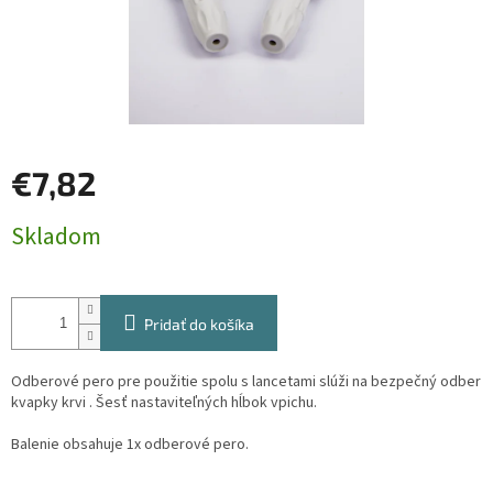
€7,82
Jednotková
Skladom
cena:
Pridať do košíka
Odberové pero pre použitie spolu s lancetami slúži na bezpečný odber
kvapky krvi . Šesť nastaviteľných hĺbok vpichu.
Balenie obsahuje 1x odberové pero.