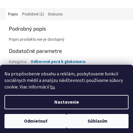
Popis
Podobné (1)
Diskusia
Podrobný popis
Popis produktu nie je dostupný
Dodatočné parametre
Kategória
:
Odberové perá k glukomeru
Hmotnosť
:
0.1 kg
Na prispôsobenie obsahu a reklám, poskytovanie funkcií
sociálnych médií a analýzu návštevnosti používame súbory
Z
cookie. Viac informácií
tu
.
á
Vytvoril Shoptet
p
Nastavenie
ä
t
Copyright 2026
Lorex Distribution
. Všetky práva vyhradené.
i
Odmietnuť
Súhlasím
Upraviť nastavenie cookies
e