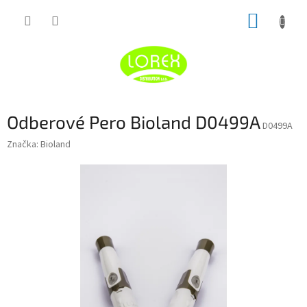
Prejsť
NÁKUP
na
obsah
KOŠÍK
Odberové Pero Bioland D0499A
D0499A
Značka:
Bioland