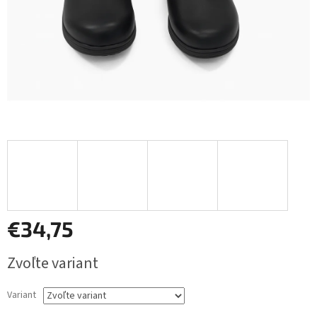
€34,75
Jednotková
Zvoľte variant
cena:
Variant