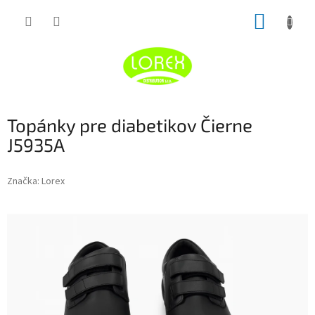
Prejsť
NÁKUP
na
obsah
KOŠÍK
Topánky pre diabetikov Čierne
J5935A
Značka:
Lorex