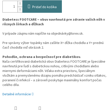
Pridať do košíka
Diabetess FOOTCARE – obuv navrhnutá pre zdravie vašich nôh v
rôznych šírkach a dĺžkach
V prípade záujmu nám napíšte na objednávky@lorex.sk.
Pre správny výber topánky nám zašlite X= dĺžka chodidla a Y= prednú
časť chodidla viď obrázok 2.
Pohodlie, ochrana a bezpečnosť pre diabetikov.
Naša certifikovaná diabetická obuv Diabetess FOOTCARE je špeciálne
navrhnutá pre ľudí s diabetickou nohou, citlivými chodidlami alebo
miernymi deformáciami nôh. Vďaka extra priestoru, špeciálnym
vložkám a premyslenému dizajnu pomáha predchádzať vzniku otlakov,
poranení či infekcií – a zároveň poskytuje maximálny komfort počas
celého dňa.
Detailné informácie