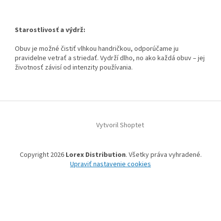
Starostlivosť a výdrž:
Obuv je možné čistiť vlhkou handričkou, odporúčame ju
pravidelne vetrať a striedať. Vydrží dlho, no ako každá obuv – jej
životnosť závisí od intenzity používania.
Z
á
Vytvoril Shoptet
p
ä
t
Copyright 2026
Lorex Distribution
. Všetky práva vyhradené.
i
Upraviť nastavenie cookies
e