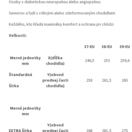
Osoby s diabetickou neuropatiou alebo angiopatiou
Seniorov a ľudí s citlivými alebo zdeformovanými chodidlami
Každého, kto hľadá maximálny komfort a ochranu pri chôdzi
Veľkosti:
37-EU
38-EU
39-EU
Merné jednotky
X(dĺžka
246,5
253
259,6
mm
chodidla)
Štandardná
Y(obvod
prednej časti
258
261,5
265
Šírka
chodidla)
Merné jednotky
mm
Y(obvod
EXTRA Šírka
prednej časti
268
281,5
275