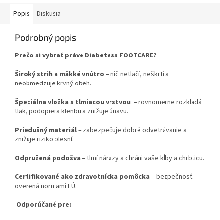
Popis
Diskusia
Podrobný popis
Prečo si vybrať práve Diabetess FOOTCARE?
Široký strih a mäkké vnútro
– nič netlačí, neškrtí a
neobmedzuje krvný obeh.
Špeciálna vložka s tlmiacou vrstvou
– rovnomerne rozkladá
tlak, podopiera klenbu a znižuje únavu.
Priedušný materiál
– zabezpečuje dobré odvetrávanie a
znižuje riziko plesní.
Odpružená podošva
– tlmí nárazy a chráni vaše kĺby a chrbticu.
Certifikované ako zdravotnícka pomôcka
– bezpečnosť
overená normami EÚ.
Odporúčané pre: