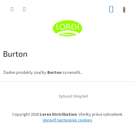
Prejsť
NÁKUP
na
obsah
KOŠÍK
Burton
Žiadne produkty značky
Burton
sa nenašli...
Z
á
Vytvoril Shoptet
p
ä
t
Copyright 2026
Lorex Distribution
. Všetky práva vyhradené.
i
Upraviť nastavenie cookies
e